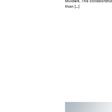
Mulders. This collaborati
than […]