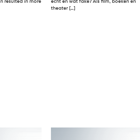
on resulted in more
echt en wat fake? Als film, boeken en
theater […]