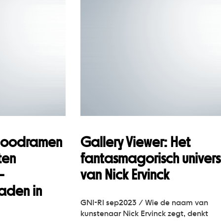
-loodramen
Gallery Viewer: Het
ten
fantasmagorisch univer
-
van Nick Ervinck
baden in
GNI-RI sep2023 / Wie de naam van
kunstenaar Nick Ervinck zegt, denkt